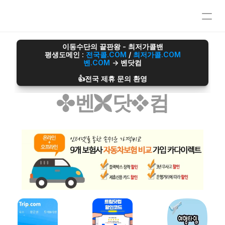
오섹시이사
이동수단의 끝판왕 - 최저가콜밴
평생도메인 : 
전국콜.COM
 / 
최저가콜.COM
마스크팩파트너
벤.COM
 -> 벤닷컴
정수기파트너
오섹시운세
👍전국 제휴 문의 환영
병원파트너
벤
닷
컴
심부름/배달파트너
재무설계파트너
전자담배파트너
리눅스파트너
무지티파트너
탈모파트너
미싱파트너
가발파트너
타투파트너
레저스포츠파트너
어학연수파트너
애완용품파트너