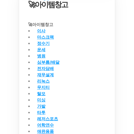
🚀아이템창고
🚀아이템창고
이사
마스크팩
정수기
운세
병원
심부름/배달
전자담배
재무설계
리눅스
무지티
탈모
미싱
가발
타투
레저스포츠
어학연수
애완용품