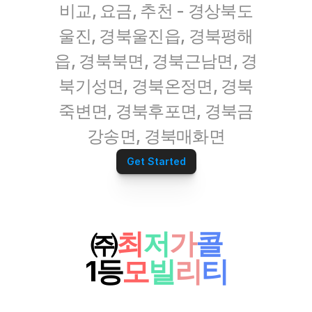
비교, 요금, 추천 - 경상북도
울진, 경북울진읍, 경북평해
읍, 경북북면, 경북근남면, 경
북기성면, 경북온정면, 경북
죽변면, 경북후포면, 경북금
강송면, 경북매화면
Get Started
㈜
최
저
가
콜
1등
모
빌
리
티