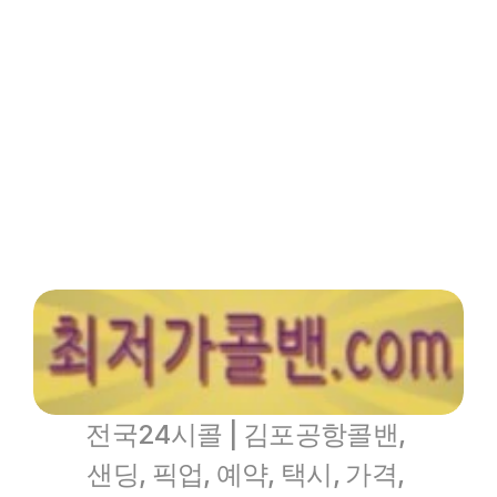
인기메뉴
파트너
핫블
XCLUB
최저가콜밴 -  경상북도
울진김포공항콜밴
전국24시콜 | 김포공항콜밴, 
샌딩, 픽업, 예약, 택시, 가격, 