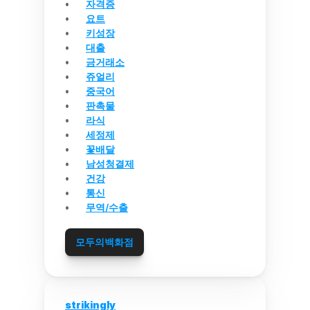
자격증
요트
키성장
대출
금거래소
쥬얼리
중국어
판촉물
라식
세정제
꽃배달
남성청결제
건강
통신
무역/수출
모두의백화점
strikingly