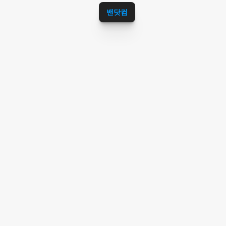
콜밴,인천공항리무진추천,인천공항용달추
밴닷컴
천,인천공항캐리어추천,인천공항캠핑카추
천,인천공항에서김포공항
최저가콜 - 김포공항콜밴