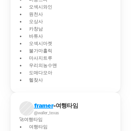
오섹시와인
원천사
오상사
카창남
바튜사
오섹시마켓
불가마홀릭
마사지트루
우리의농수맨
도매다모아
헬찾사
framer
-여행타임
@waller_texas
🚀여행타임
여행타임