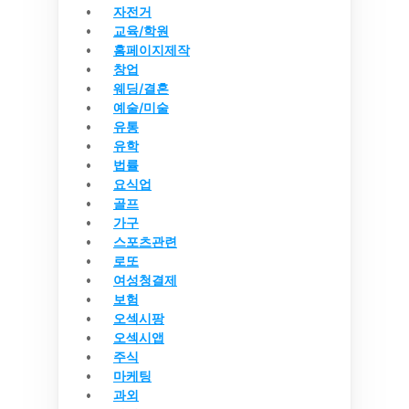
자전거
교육/학원
홈페이지제작
창업
웨딩/결혼
예술/미술
유통
유학
법률
요식업
골프
가구
스포츠관련
로또
여성청결제
보험
오섹시팡
오섹시앱
주식
마케팅
과외