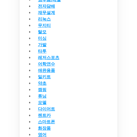
전자담배
재무설계
리눅스
무지티
탈모
미싱
가발
타투
레저스포츠
어학연수
애완용품
밀키트
약초
캠핑
튜닝
모델
다이어트
렌트카
스마트폰
화장품
영어