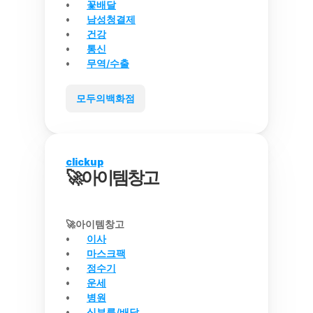
꽃배달
남성청결제
건강
통신
무역/수출
모두의백화점
clickup
🚀아이템창고
🚀아이템창고
이사
마스크팩
정수기
운세
병원
심부름/배달