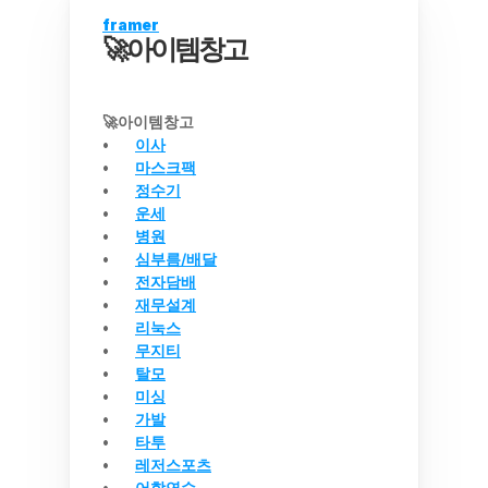
framer
🚀아이템창고
🚀아이템창고
이사
마스크팩
정수기
운세
병원
심부름/배달
전자담배
재무설계
리눅스
무지티
탈모
미싱
가발
타투
레저스포츠
어학연수