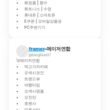
화장품 | 향수
휘트니스 | 수영
휴대폰 | 스마트폰
E쿠폰 | 모바일상품권
PC주변기기
framer
-메이저연합
@BeingMani97
🚀메이저연합
먹고가자카페
오섹시코인
트렌드뷰
여행타임
오섹시명품
오친만
호펜사
미용스타