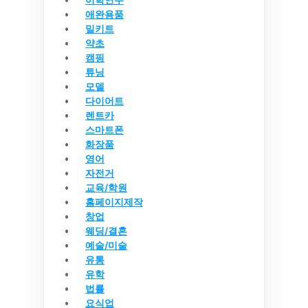
애완용품
밀키트
약초
캠핑
튜닝
모델
다이어트
렌트카
스마트폰
화장품
영어
자전거
교육/학원
홈페이지제작
창업
웨딩/결혼
예술/미술
유통
유학
법률
요식업