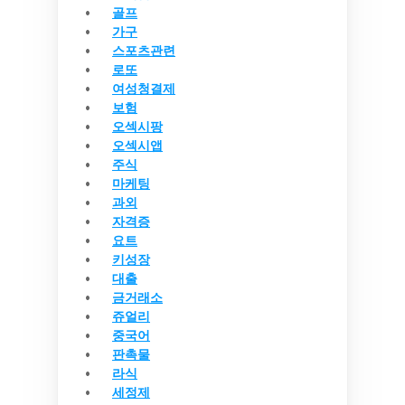
골프
가구
스포츠관련
로또
여성청결제
보험
오섹시팡
오섹시앱
주식
마케팅
과외
자격증
요트
키성장
대출
금거래소
쥬얼리
중국어
판촉물
라식
세정제