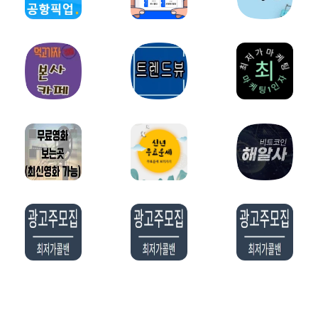
밀키트파트너
약초파트너
캠핑파트너
튜닝파트너
모델파트너
다이어트파트너
렌트카파트너
스마트폰파트너
화장품파트너
영어파트너
자전거파트너
교육/학원파트너
홈페이지제작파트너
오섹시창업
웨딩/결혼파트너
예술/미술파트너
오섹시유통
유학파트너
법률파트너
요식업