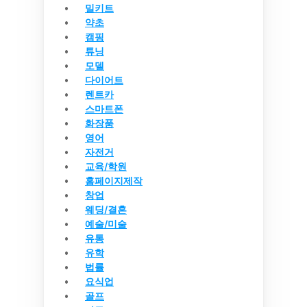
밀키트
약초
캠핑
튜닝
모델
다이어트
렌트카
스마트폰
화장품
영어
자전거
교육/학원
홈페이지제작
창업
웨딩/결혼
예술/미술
유통
유학
법률
요식업
골프