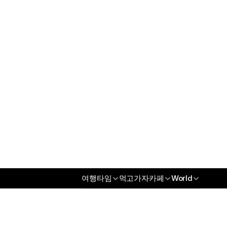
오섹시꽃배달
오섹시남성청결제
오섹시건강
오섹시통신
무역/수출파트너
오섹시코리아
오섹시스토어
오섹시몰
오섹시엔터테인먼트
오섹시인포
오섹시갤
오섹시코리아
오섹시스토어
여행타임
먹고가자카페
World
오섹시몰
오섹시엔터테인먼트
오섹시인포
오섹시갤