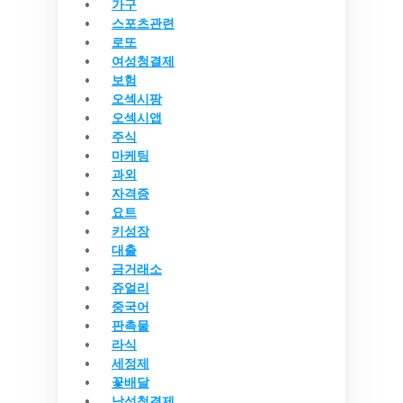
가구
스포츠관련
로또
여성청결제
보험
오섹시팡
오섹시앱
주식
마케팅
과외
자격증
요트
키성장
대출
금거래소
쥬얼리
중국어
판촉물
라식
세정제
꽃배달
남성청결제